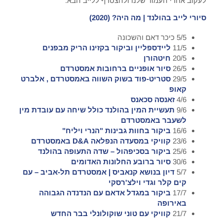
לעקוב אחרי העמוד שלנו ולהצטרף ללייב הבא.
סיורי לייב בהולנד | מה היה? (2020)
5/5 כיכר דאם והשכונה
11/5
ליידספליין וביקור בקזינו הריק מבפנים
20/5
חיטהורן
26/5
סיור אופניים ברחובות אמסטרדם
29/5
סטריט-פוד בשוק השווה באמסטרדם , אלברט
קאופ
4/6
זאנסה סכאנס
9/6
תעשיית המין בהולנד כולל שיחה עם עובדת מין
לשעבר באמסטרדם
16/6
ביקור בחוות גבינות "הנרי ויליח"
23/6
קוויקי במסעדה הנפלאה D&A באמסטרדם
25/6
ביקור בסכיפהול – שדה התעופה בהולנד
30/6
סיור ברובע החלונות האדומים
5/7
דיון בנושא קנאביס | אמסטרדם תל-אביב – עם
קים קלר וגדי וילצ'רסקי
17/7
ביקור במגדל אדאם עם הנדנדה הגבוהה
באירופה
21/7
קוויקי עם טוני שוקולונלי בבר החדש