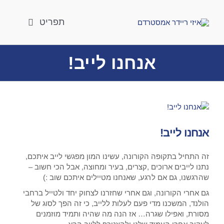
לג
תוכן
תפריט
טיולים מחוץ לעיר
אנחנו לייב!
טיולים ברגל
אטרקציות
צפה
לארגונים וחברות
בתמונה
מוגדלת
אנחנו לייב!
לוח טיולים
חבילת טיולים
זה התחיל בתקופה הקורונה, עשינו המון מפגשי לייב איתכם,
נתנו לייבים ארוכים ,קצרים, בעיר ומחוצה, אבל הכי חשוב –
הסעות
שהרגשנו, גם אם לרגע, שאנחנו מטיילים איתכם שוב :)
אודות
גם אחרי הקורונה, וגם אחרי שחזרנו לצחוק יחד ולטייל ברחבי
הולנד, המשכנו מדי פעם לעלות ללייב, כי זה הפך לסוג של
בלוג
מסורת, ואפילו שגרה… אז הנה מה שהיה ותמיד מוזמנים