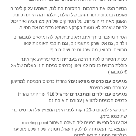
בסיור תגלו את התרבות והמסורת בהולנד, תשמעו על קולינריה
ואופנה בתקופת תור הזהב של הולנד, תלמדו מה הייתה כוונת
האומן מאחורי היצירות, על הטריקים של הקומפוזיציה ואיך יכול
להיות שענבל לא נוגעת בקרקע כשהיא מדריכה את הסיור.
הסיור מועבר בדרך אינטראקטיבית וקלילה ומתאים למבוגרים
וילדים, גם אלו שרק מתעניינים, וגם חובבי האומנות יצאו
מרוצים. תבואו, מה שבטוח זה שיהיה כיף!
עלות הסיור כוללת הדרכה בעברית ומיסי עירייה, אך אינה
כוללת כרטיס כניסה למוזיאון (כרטיס כניסה הינו בעלות של 25
€ למבוגר)
מגיעים עם כרטיס מוזיאונים?
נהדר! כרטיס הכניסה למוזיאון
עבורכם הוא בחינם!
מגיעים עם ילדים ומתבגרים עד גיל 18?
עוד יותר נהדר!
כרטיס הכניסה למוזיאון עבורם הוא בחינם!
יש להגיע למקום כ-20 דקות לפני הזמן המצויין על הכרטיס כדי
שתיכנסו בזמן.
את ענבל תפגשו בפנים ליד השלט השחור meeting point
הנמצא בין המלתחה לדלפק העגול. תמונה של השלט מופיעה
בגלריית התמונות כאן למטה.