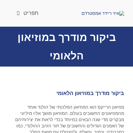
לג
תוכן
תפריט
טיולים מחוץ לעיר
ביקור מודרך במוזיאון
טיולים ברגל
הלאומי
אטרקציות
לארגונים וחברות
לוח טיולים
חבילת טיולים
ביקור מודרך במוזיאון הלאומי
הסעות
מוזיאון הרייקס הוא המוזיאון המלכותי של הולנד ואחד
אודות
מהמוזיאונים החשובים בעולם. המוזיאון מושך אליו מיליוני
מבקרים מדי שנה הבאים במיוחד בכדי לראות את יצירותיהם
בלוג
של האמנים הגדולים והחשובים של תור הזהב ההולנדי, כמו
רמברנדט, ורמיר, והאלס, ולהצטלם עם מוזגת החלב.