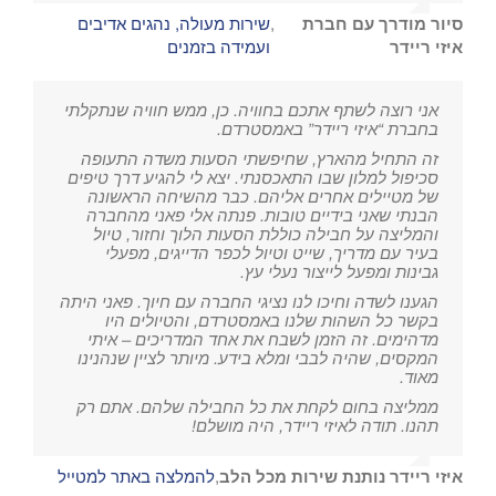
סיור מודרך עם חברת
,
שירות מעולה, נהגים אדיבים
איזי ריידר
ועמידה בזמנים
אני רוצה לשתף אתכם בחוויה. כן, ממש חוויה שנתקלתי
בחברת “איזי ריידר” באמסטרדם.
זה התחיל מהארץ, שחיפשתי הסעות משדה התעופה
סכיפול למלון שבו התאכסנתי. יצא לי להגיע דרך טיפים
של מטיילים אחרים אליהם. כבר מהשיחה הראשונה
הבנתי שאני בידיים טובות. פנתה אלי פאני מהחברה
והמליצה על חבילה כוללת הסעות הלוך וחזור, טיול
בעיר עם מדריך, שייט וטיול לכפר הדייגים, מפעלי
גבינות ומפעל לייצור נעלי עץ.
הגענו לשדה וחיכו לנו נציגי החברה עם חיוך. פאני היתה
בקשר כל השהות שלנו באמסטרדם, והטיולים היו
מדהימים. זה הזמן לשבח את אחד המדריכים – איתי
המקסים, שהיה לבבי ומלא בידע. מיותר לציין שנהנינו
מאוד.
ממליצה בחום לקחת את כל החבילה שלהם. אתם רק
תהנו. תודה לאיזי ריידר, היה מושלם!
איזי ריידר נותנת שירות מכל הלב
,
להמלצה באתר למטייל