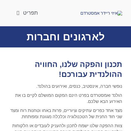
לג
תוכן
תפריט
טיולים מחוץ לעיר
לארגונים וחברות
טיולים ברגל
אטרקציות
תכנון והפקה שלנו, החוויה
לארגונים וחברות
ההולנדית עבורכם!
לוח טיולים
נופשי חברה, אינסטיב, כנסים, ואירועים בהולנד.
חבילת טיולים
הולנד ואמסטרדם בפרט הינם המקום המושלם לקיים בו את
הסעות
האירוע הבא שלכם.
מצד אחד כפרים עתיקים וציוריים, פרות באחו וטחנות רוח ומצד
אודות
שני חוד החנית של הטכנולוגיה וכלכלה מגוונת ומפותחת.
בלוג
צוות ההפקה שלנו ישמח לתכנן ולהעניק לעובדים או הלקוחות