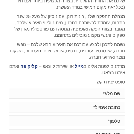
שלכם את החוויה ההולנדית בצורה מקצועית ביותר ועם חיוך
(בכל זאת מקום חמישי במדד האושר).
מנהלת ההפקה שלנו, רונית רונן, עם ניסיון של מעל 25 שנה
בתחום, עומדת לרשותכם בתכנון, מיתוג וליווי האירוע שלכם,
מגובה בצוות הפקה ואופרציה מנוסה ועם פורטפוליו מגוון של
ספקים ואנשי מקצוע מובילים בתחומם.
נשמח לתכנן ולבצע עבורכם את האירוע הבא שלכם – נופש
חברה, אינסנטיב עובדים, כנסים, גיבושי צוות, תערוכות, השקות
מוצר ואירועי חברה.
מוזמנים לפנות אלינו ב
מייל
או ישירות לווצאפ –
קליק פה
ואתם
איתנו בצ'אט.
טופס יצירת קשר